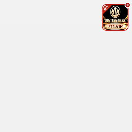
影视金矿·2026
口碑爆棚，金矿品质
桥矿观看
10.9分