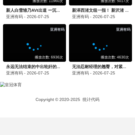
📺 剧集矿场
更多宝库
热播剧集，矿场直供
深矿寻影·2026