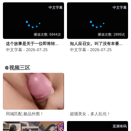
桥矿往事·2025
爆款综艺，欢乐开采
桥矿观看
8.7分
矿脉之光·2026
热度爆表，矿藏推荐