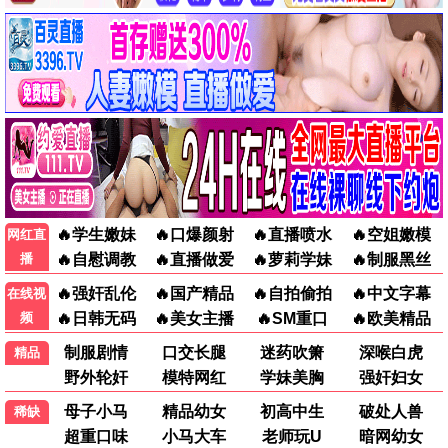
宝库奇遇·2024
经典永存，矿脉传承
桥矿观看
9.5分