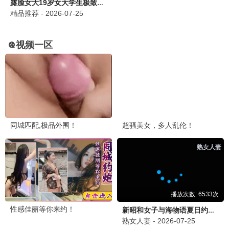
深矿寻影·2026
海量资源，一网打尽
桥矿观看
10.9分