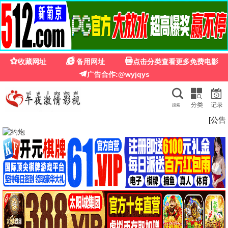
桥矿影院影视大全
影视宝库 · 免费观影
桥矿影院影视大全 · 一网打尽
海量高清影视，每日更新，电影/剧集/综艺/动
漫/纪录片，桥矿影院影视大全
开启宝库