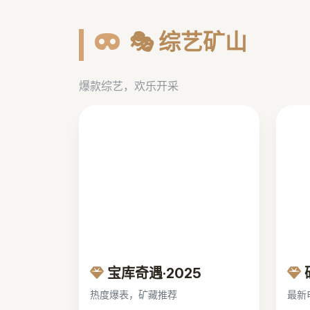
🎭 综艺矿山
爆款综艺，欢乐开采
宝库奇遇·2025
热度爆表，矿藏推荐
最新