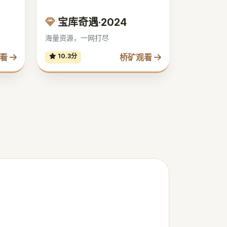
宝库奇遇·2024
海量资源，一网打尽
观看
桥矿观看
10.3分