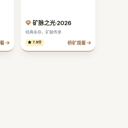
矿脉之光·2026
经典永存，矿脉传承
观看
桥矿观看
7.9分