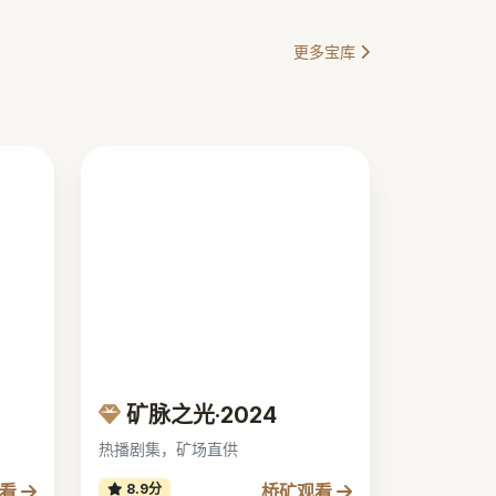
更多宝库
矿脉之光·2024
热播剧集，矿场直供
观看
桥矿观看
8.9分