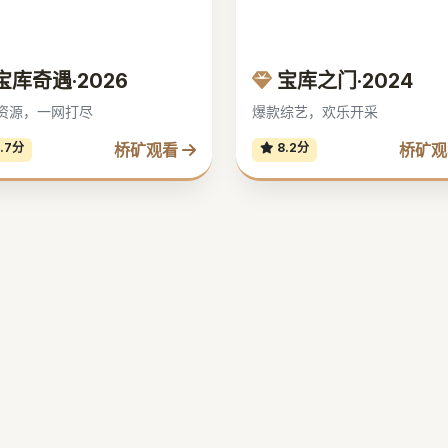
宝库奇遇·2026
宝库之门·2024
资源，一网打尽
爆款综艺，欢乐开采
桥矿观看
桥矿
.7分
8.2分