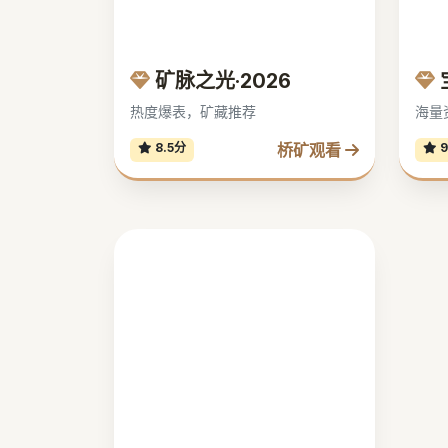
矿脉之光·2026
热度爆表，矿藏推荐
海量
桥矿观看
8.5分
9