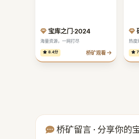
宝库之门·2024
海量资源，一网打尽
热度
桥矿观看
8.4分
7
桥矿留言 · 分享你的