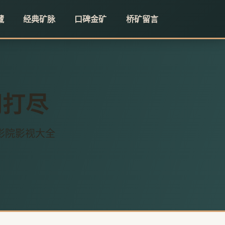
藏
经典矿脉
口碑金矿
桥矿留言
网打尽
影院影视大全