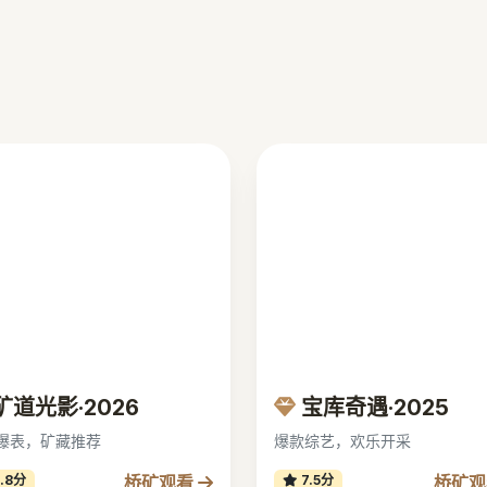
矿道光影·2026
宝库奇遇·2025
爆表，矿藏推荐
爆款综艺，欢乐开采
桥矿观看
桥矿
.8分
7.5分