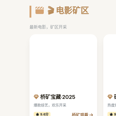
🎬 电影矿区
最新电影，矿区开采
桥矿宝藏·2025
爆款综艺，欢乐开采
热度
桥矿观看
9.6分
9