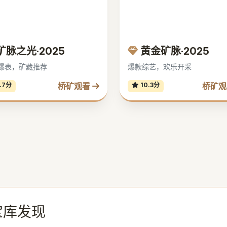
矿脉之光·2025
黄金矿脉·2025
爆表，矿藏推荐
爆款综艺，欢乐开采
桥矿观看
桥矿
.7分
10.3分
宝库发现