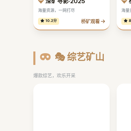
深矿寻影·2025
海量资源，一网打尽
海量
桥矿观看
10.2分
8
🎭 综艺矿山
爆款综艺，欢乐开采