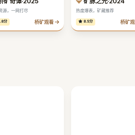
桥矿奇谭·2025
矿脉之光·2024
资源，一网打尽
热度爆表，矿藏推荐
桥矿观看
桥矿
.8分
8.5分