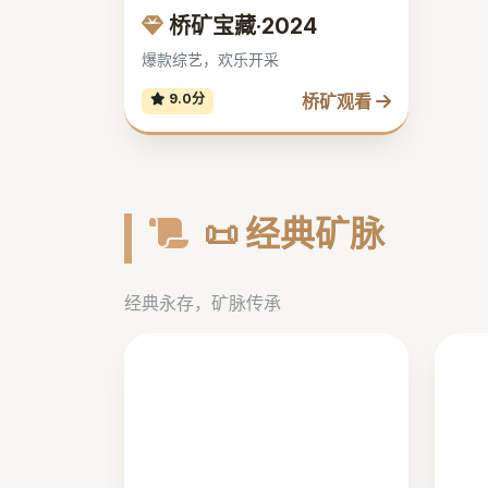
桥矿宝藏·2024
爆款综艺，欢乐开采
桥矿观看
9.0分
📜 经典矿脉
经典永存，矿脉传承