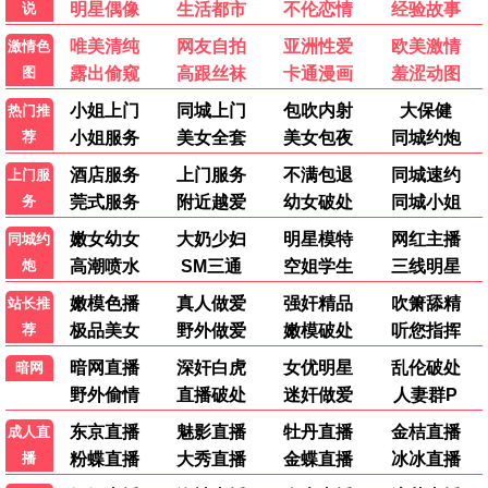
矿藏之巅·2026
动漫宝藏，矿脉深藏
桥矿观看
10.1分