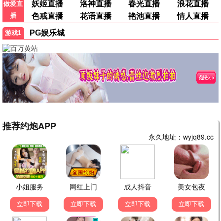
黄金矿脉·2024
最新电影，矿区开采
桥矿观看
10.1分