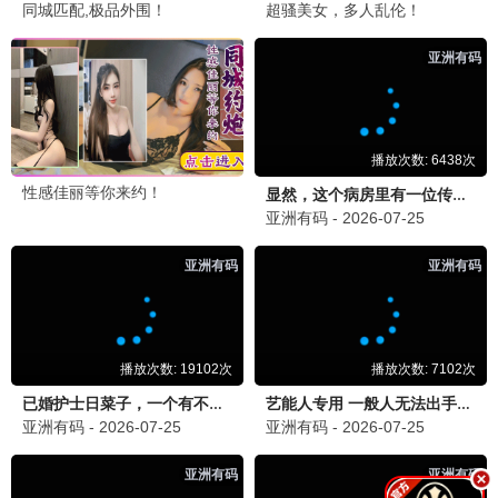
桥矿观看
桥矿秘藏·2025
口碑爆棚，金矿品质
桥矿观看
9.4分