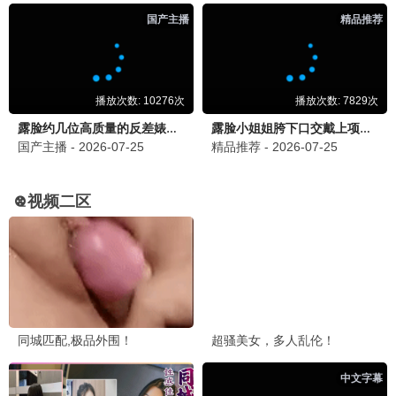
动漫宝藏，矿脉深藏
桥矿观看
10.0分
桥矿奇谭·2024
经典永存，矿脉传承
桥矿观看
8.1分